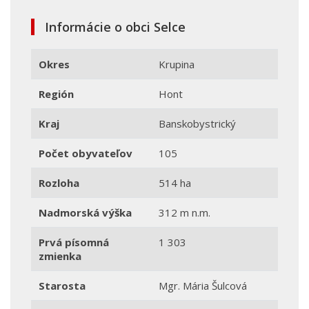
Informácie o obci Selce
Okres
Krupina
Región
Hont
Kraj
Banskobystrický
Počet obyvateľov
105
Rozloha
514 ha
Nadmorská výška
312 m n.m.
Prvá písomná
1 303
zmienka
Starosta
Mgr. Mária Šulcová