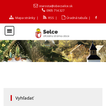
starosta@obecselce.sk
0905 714 327
Mapa stránky
|
RSS
|
Úradná tabuľa
|
Vyhľadať