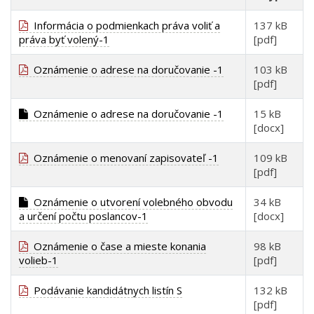
Informácia o podmienkach práva voliť a
137 kB
práva byť volený-1
[pdf]
Oznámenie o adrese na doručovanie -1
103 kB
[pdf]
Oznámenie o adrese na doručovanie -1
15 kB
[docx]
Oznámenie o menovaní zapisovateľ -1
109 kB
[pdf]
Oznámenie o utvorení volebného obvodu
34 kB
a určení počtu poslancov-1
[docx]
Oznámenie o čase a mieste konania
98 kB
volieb-1
[pdf]
Podávanie kandidátnych listín S
132 kB
[pdf]