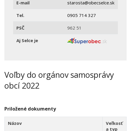
E-mail
starosta@obecselce.sk
Tel.
0905 714 327
PSČ
962 51
Aj Selce je
Voľby do orgánov samosprávy
obcí 2022
Priložené dokumenty
Názov
Veľkosť
a typ