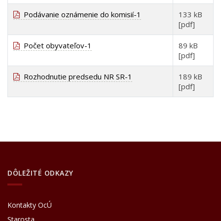
Podávanie oznámenie do komisií-1
133 kB
[pdf]
Počet obyvateľov-1
89 kB
[pdf]
Rozhodnutie predsedu NR SR-1
189 kB
[pdf]
DÔLEŽITÉ ODKAZY
Kontakty OcÚ
Starosta